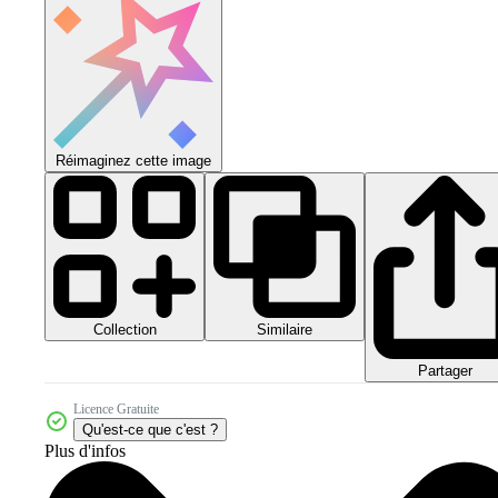
Réimaginez cette image
Collection
Similaire
Partager
Licence Gratuite
Qu'est-ce que c'est ?
Plus d'infos