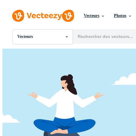
Vecteurs
Photos
Vecteurs
Toutes Images
Photos
PNGs
PSDs
SVGs
Modèles
Vecteurs
Vidéos
Motion graphics
Images Éditoriales
Événements Éditoriaux