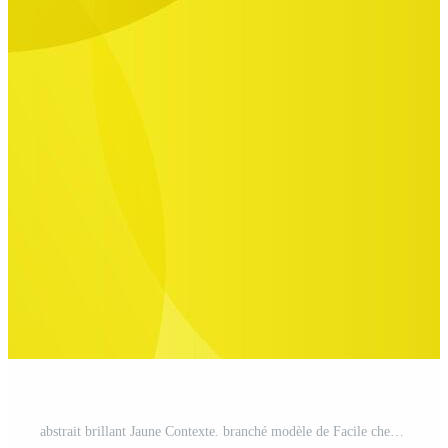
abstrait brillant Jaune Contexte. branché modèle de Facile chevauchement cercles. eps10 Vecteur Pro