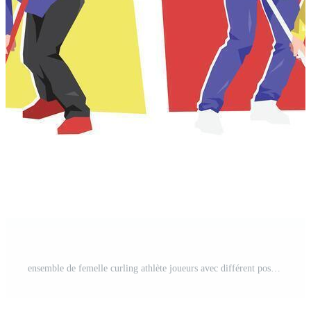
ensemble de femelle curling athlète joueurs avec différent pose. isolé sur blanc Contexte. plat personnage illustration. Vecteur Pro