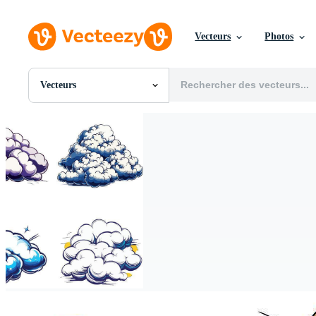
Vecteurs
Photos
Vecteurs
Toutes Images
Photos
PNGs
PSDs
SVGs
Modèles
Vecteurs
Vidéos
Motion graphics
Images Éditoriales
Événements Éditoriaux