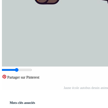
Partager sur Pinterest
Jaune école autobus dessin animé
Mots-clés associés