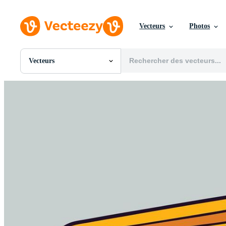
Vecteurs
Photos
Vecteurs
Toutes Images
Photos
PNGs
PSDs
SVGs
Modèles
Vecteurs
Vidéos
Motion graphics
Images Éditoriales
Événements Éditoriaux