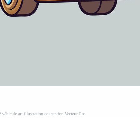
 véhicule art illustration conception Vecteur Pro