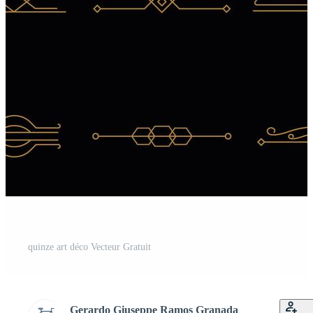
quinze art déco Vecteur Gratuit
Gerardo Giuseppe Ramos Granada