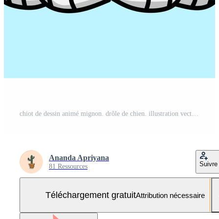
chiot de dessin animé mignon. drôle de chien. illustration vectorielle pour les enfants. illustration avec contour noir. chiot de dessin animé heureux est assis, portrait d'un chien mignon. un chien ami avec amour. Vecteur Gratuit et SVG Gratuit
Ananda Apriyana
Suivre
81 Ressources
Téléchargement gratuit
Attribution nécessaire