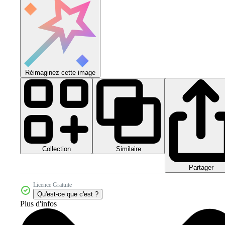
Réimaginez cette image
Collection
Similaire
Partager
Licence Gratuite
Qu'est-ce que c'est ?
Plus d'infos