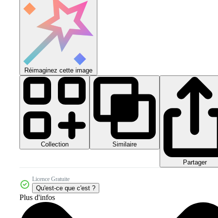
Réimaginez cette image
Collection
Similaire
Partager
Licence Gratuite
Qu'est-ce que c'est ?
Plus d'infos