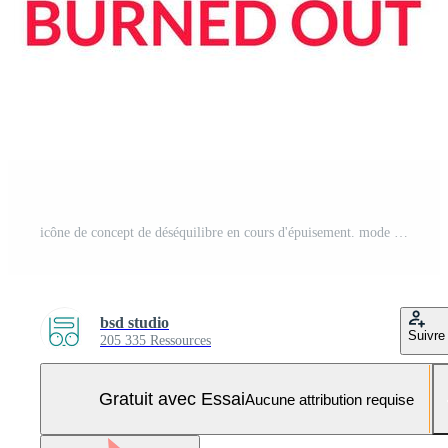
icône de concept de déséquilibre en cours d'épuisement. mode de vie non équilibré et illustration de ligne mince idée abstraite surmenage. dessin de contour isolé. roboto-medium, myriade de polices pro-gras utilisées Vecteur Pro et SVG Pro
bsd studio
Suivre
205 335 Ressources
Gratuit avec Essai
Aucune attribution requise