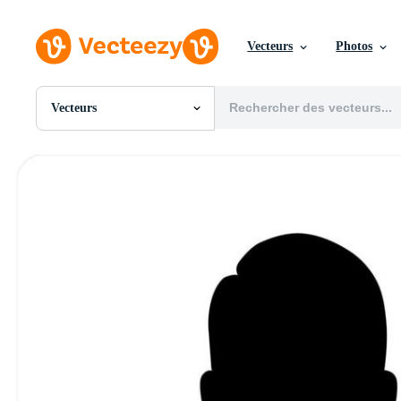
Vecteurs
Photos
Vecteurs
Toutes Images
Photos
PNGs
PSDs
SVGs
Modèles
Vecteurs
Vidéos
Motion graphics
Images Éditoriales
Événements Éditoriaux