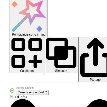
Réimaginez cette image
Collection
Similaire
Partager
Licence Gratuite
Qu'est-ce que c'est ?
Plus d'infos