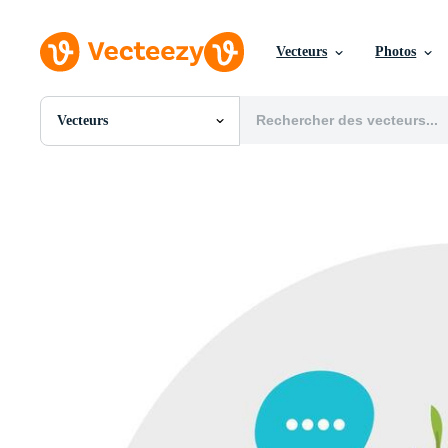
Vecteurs
Photos
Vecteurs
Toutes Images
Photos
PNGs
PSDs
SVGs
Modèles
Vecteurs
Vidéos
Motion graphics
Images Éditoriales
Événements Éditoriaux