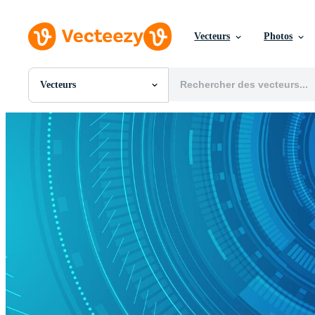
Vecteurs
Photos
Vecteurs
Toutes Images
Photos
PNGs
PSDs
SVGs
Modèles
Vecteurs
Vidéos
Motion graphics
Images Éditoriales
Événements Éditoriaux