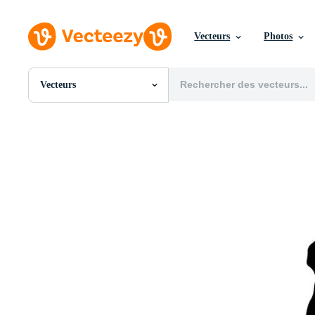
Vecteurs
Photos
Vecteurs
Toutes Images
Photos
PNGs
PSDs
SVGs
Modèles
Vecteurs
Vidéos
Motion graphics
Images Éditoriales
Événements Éditoriaux