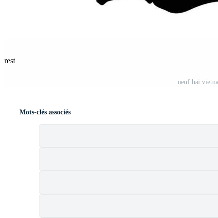
terest
neuf hai vietn
Mots-clés associés