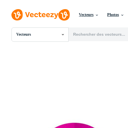
Vecteurs
Photos
Vecteurs
Toutes Images
Photos
PNGs
PSDs
SVGs
Modèles
Vecteurs
Vidéos
Motion graphics
Images Éditoriales
Événements Éditoriaux