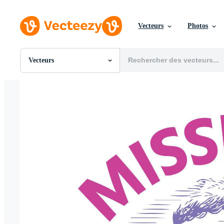
Vecteurs
Photos
Vecteurs
Toutes Images
Photos
PNGs
PSDs
SVGs
Modèles
Vecteurs
Vidéos
Motion graphics
Images Éditoriales
Événements Éditoriaux