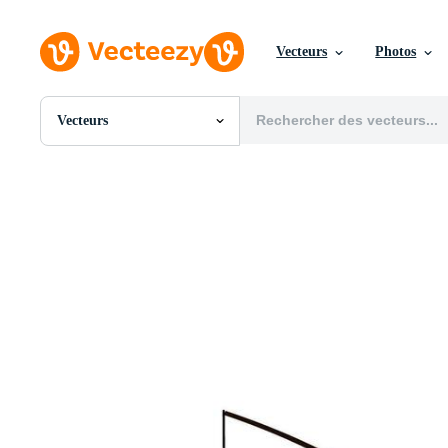
Vecteurs
Photos
Vecteurs
Toutes Images
Photos
PNGs
PSDs
SVGs
Modèles
Vecteurs
Vidéos
Motion graphics
Images Éditoriales
Événements Éditoriaux