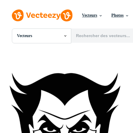
Vecteurs
Photos
Vecteurs
Toutes Images
Photos
PNGs
PSDs
SVGs
Modèles
Vecteurs
Vidéos
Motion graphics
Images Éditoriales
Événements Éditoriaux