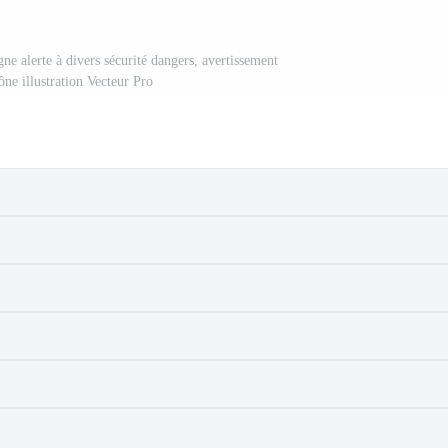
gne alerte à divers sécurité dangers, avertissement
ône illustration Vecteur Pro