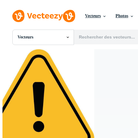
Vecteurs
Photos
Vecteurs
Toutes Images
Photos
PNGs
PSDs
SVGs
Modèles
Vecteurs
Vidéos
Motion graphics
Images Éditoriales
Événements Éditoriaux