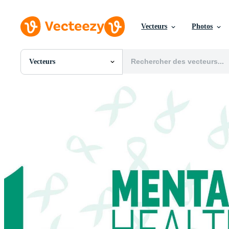
Vecteurs
Photos
Vecteurs
Toutes Images
Photos
PNGs
PSDs
SVGs
Modèles
Vecteurs
Vidéos
Motion graphics
Images Éditoriales
Événements Éditoriaux