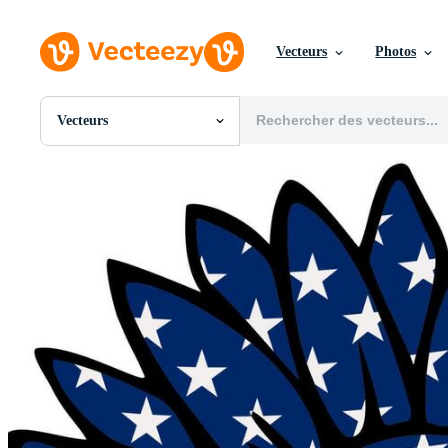
Vecteurs
Photos
Vecteurs
Toutes Images
Photos
PNGs
PSDs
SVGs
Modèles
Vecteurs
Vidéos
Motion graphics
Images Éditoriales
Événements Éditoriaux