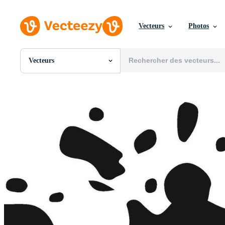
Vecteurs
Photos
Vecteurs
Toutes Images
Photos
PNGs
PSDs
SVGs
Modèles
Vecteurs
Vidéos
Motion graphics
Images Éditoriales
Événements Éditoriaux