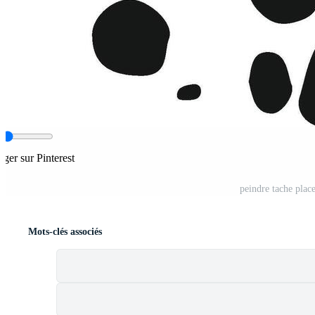
ager sur Pinterest
peindre tache place
Mots-clés associés