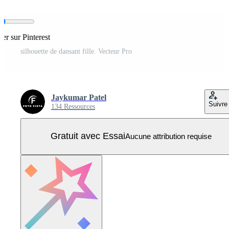
ger sur Pinterest
silhouette de dansant fille. Vecteur Pro
Jaykumar Patel
Suivre
134 Ressources
Gratuit avec Essai
Aucune attribution requise