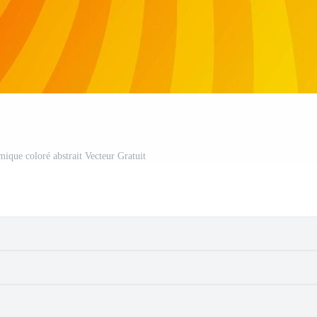
ique coloré abstrait Vecteur Gratuit