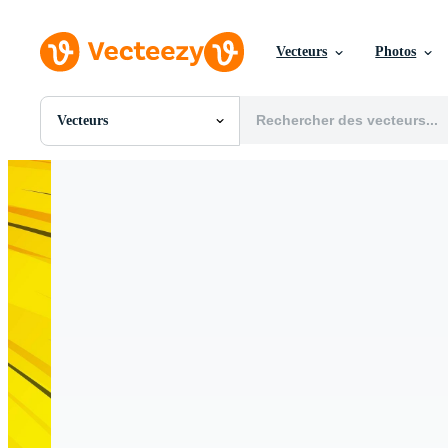
Vecteurs
Photos
Vecteurs
Toutes Images
Photos
PNGs
PSDs
SVGs
Modèles
Vecteurs
Vidéos
Motion graphics
Images Éditoriales
Événements Éditoriaux