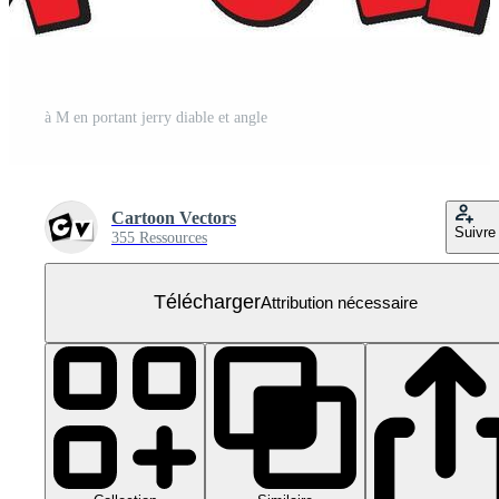
à M en portant jerry diable et angle
Cartoon Vectors
Suivre
355 Ressources
Télécharger
Attribution nécessaire