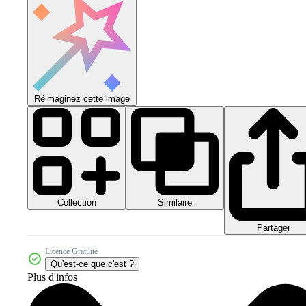
Réimaginez cette image
Collection
Similaire
Partager
Licence Gratuite
Qu'est-ce que c'est ?
Plus d'infos