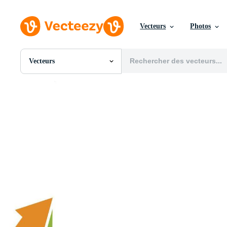
Vecteurs
Photos
Vecteurs
Toutes Images
Photos
PNGs
PSDs
SVGs
Modèles
Vecteurs
Vidéos
Motion graphics
Images Éditoriales
Événements Éditoriaux