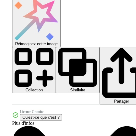
Réimaginez cette image
Collection
Similaire
Partager
Licence Gratuite
Qu'est-ce que c'est ?
Plus d'infos