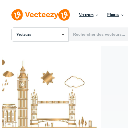
Vecteurs
Photos
Vecteurs
Toutes Images
Photos
PNGs
PSDs
SVGs
Modèles
Vecteurs
Vidéos
Motion graphics
Images Éditoriales
Événements Éditoriaux