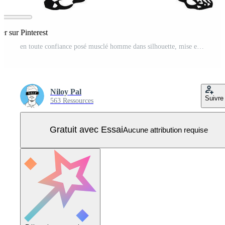
er sur Pinterest
en toute confiance posé musclé homme dans silhouette, mise en évidence un athlétique et défini corps, génial pour liés à la gym l'image de marque, tenue de sport conceptions, aptitude affiches, ou Masculin physique illustrations. Vecteur Pro
Niloy Pal
Suivre
563 Ressources
Gratuit avec Essai
Aucune attribution requise