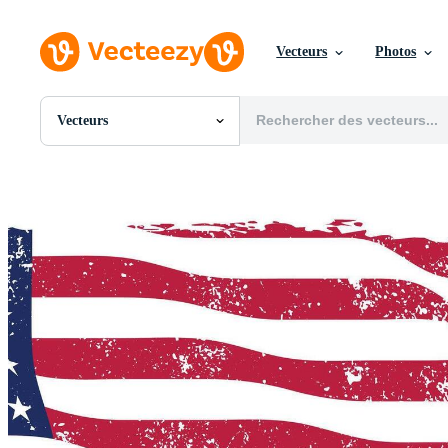
Vecteurs
Photos
Vecteurs
Toutes Images
Photos
PNGs
PSDs
SVGs
Modèles
Vecteurs
Vidéos
Motion graphics
Images Éditoriales
Événements Éditoriaux