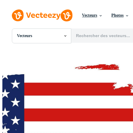
Vecteurs
Photos
Vecteurs
Toutes Images
Photos
PNGs
PSDs
SVGs
Modèles
Vecteurs
Vidéos
Motion graphics
Images Éditoriales
Événements Éditoriaux