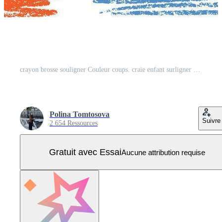
crayon brosse souligner Couleur coups. craie enfant surligner griffonner accident vasculaire cérébral. main tiré brosse souligner élément ensemble pour accent, crayon texture accentuation élément. rugueux craie Vecteur Pro
Polina Tomtosova
Suivre
2 654 Ressources
Gratuit avec Essai
Aucune attribution requise