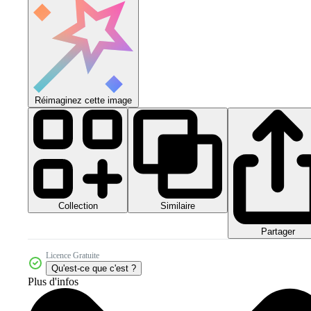
Réimaginez cette image
Collection
Similaire
Partager
Licence Gratuite
Qu'est-ce que c'est ?
Plus d'infos