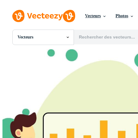
Vecteurs
Photos
Vecteurs
Toutes Images
Photos
PNGs
PSDs
SVGs
Modèles
Vecteurs
Vidéos
Motion graphics
Images Éditoriales
Événements Éditoriaux