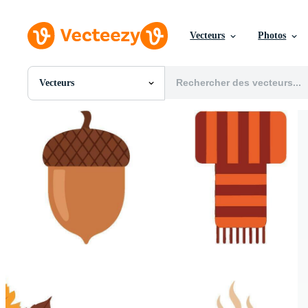
Vecteurs
Photos
Vecteurs
Toutes Images
Photos
PNGs
PSDs
SVGs
Modèles
Vecteurs
Vidéos
Motion graphics
Images Éditoriales
Événements Éditoriaux