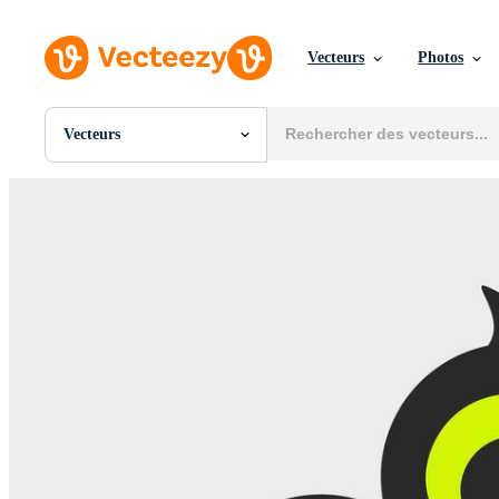
Vecteurs
Photos
Vecteurs
Toutes Images
Photos
PNGs
PSDs
SVGs
Modèles
Vecteurs
Vidéos
Motion graphics
Images Éditoriales
Événements Éditoriaux