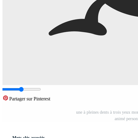
Partager sur Pinterest
une à pleines dents à trois yeux mo
animé person
Mots-clés associés