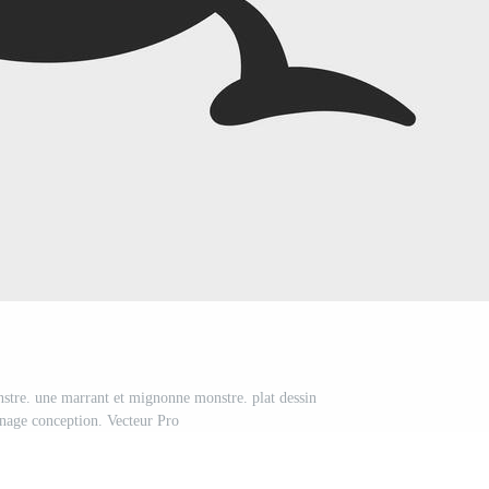
nstre. une marrant et mignonne monstre. plat dessin
nage conception. Vecteur Pro