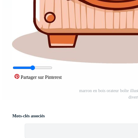
Partager sur Pinterest
marron en bois orateur boîte illus
diver
Mots-clés associés