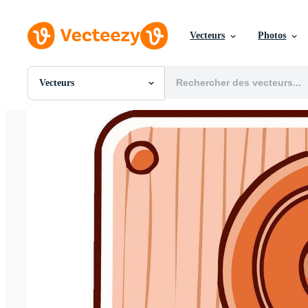
Vecteurs
Photos
Vecteurs
Toutes Images
Photos
PNGs
PSDs
SVGs
Modèles
Vecteurs
Vidéos
Motion graphics
Images Éditoriales
Événements Éditoriaux