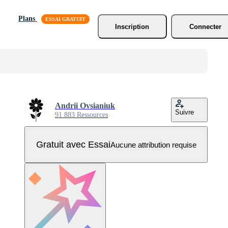
Plans
Inscription
Connecter
Andrii Ovsianiuk
Suivre
91 883 Ressources
Gratuit avec Essai
Aucune attribution requise