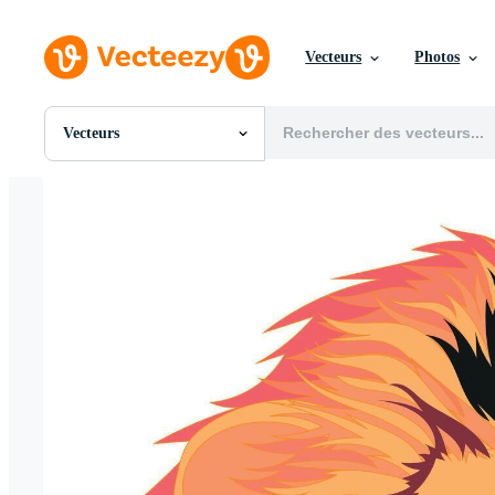
Vecteurs
Photos
Vecteurs
Toutes Images
Photos
PNGs
PSDs
SVGs
Modèles
Vecteurs
Vidéos
Motion graphics
Images Éditoriales
Événements Éditoriaux