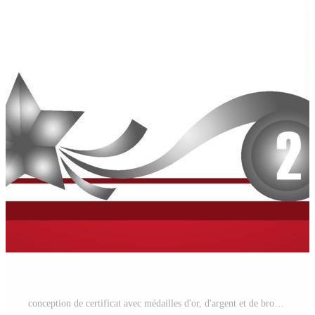
conception de certificat avec médailles d'or, d'argent et de bronze 2 Vecteur Pro et SVG Pro