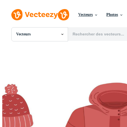
Vecteurs
Photos
Vecteurs
Toutes Images
Photos
PNGs
PSDs
SVGs
Modèles
Vecteurs
Vidéos
Motion graphics
Images Éditoriales
Événements Éditoriaux