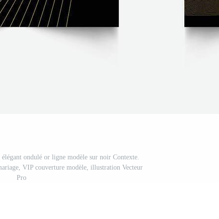
r élégant ondulé or ligne modèle sur noir Contexte.
mariage, VIP couverture modèle, illustration Vecteur
Pro