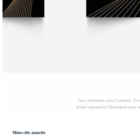
luxe invitation carte Contexte. d'o
prime conception illustration pour 
Mots-clés associés