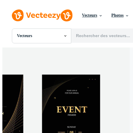
Vecteurs
Photos
Vecteurs
Toutes Images
Photos
PNGs
PSDs
SVGs
Modèles
Vecteurs
Vidéos
Motion graphics
Images Éditoriales
Événements Éditoriaux