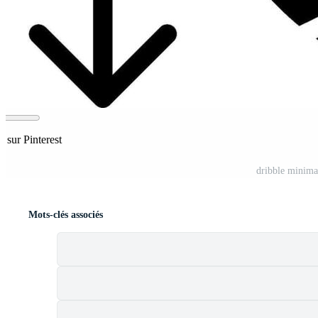
r sur Pinterest
dribble minima
Mots-clés associés