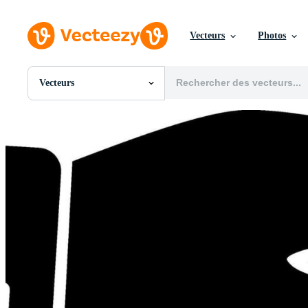
Vecteurs
Photos
Vecteurs
Toutes Images
Photos
PNGs
PSDs
SVGs
Modèles
Vecteurs
Vidéos
Motion graphics
Images Éditoriales
Événements Éditoriaux