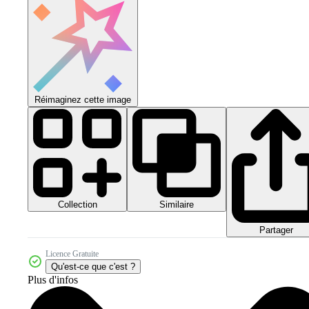
Réimaginez cette image
Collection
Similaire
Partager
Licence Gratuite
Qu'est-ce que c'est ?
Plus d'infos