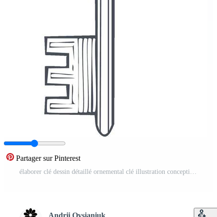
Partager sur Pinterest
élaborer clé dessin détaillé ornemental clé illustration conception élément Sécurité symbole accès Solution Vecteur Pro
Andrii Ovsianiuk