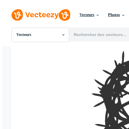
Vecteurs
Photos
Vecteurs
Toutes Images
Photos
PNGs
PSDs
SVGs
Modèles
Vecteurs
Vidéos
Motion graphics
Images Éditoriales
Événements Éditoriaux