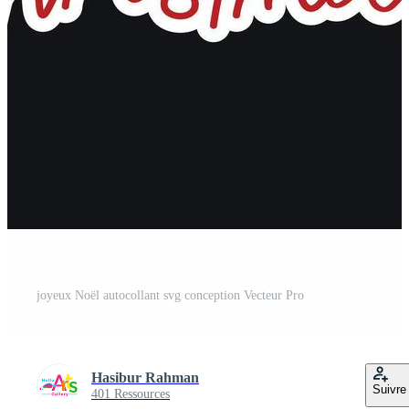
joyeux Noël autocollant svg conception Vecteur Pro
Hasibur Rahman
Suivre
401 Ressources