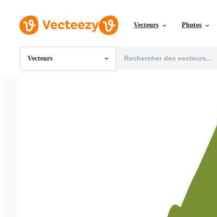
Vecteurs
Photos
Vecteurs
Toutes Images
Photos
PNGs
PSDs
SVGs
Modèles
Vecteurs
Vidéos
Motion graphics
Images Éditoriales
Événements Éditoriaux