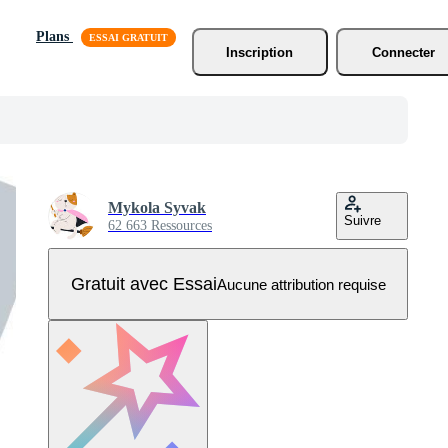
Plans
Inscription
Connecter
Mykola Syvak
Suivre
62 663 Ressources
Gratuit avec Essai
Aucune attribution requise