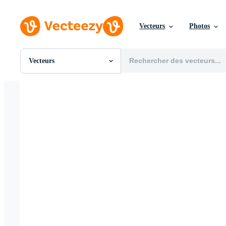
Vecteurs
Photos
Vecteurs
Toutes Images
Photos
PNGs
PSDs
SVGs
Modèles
Vecteurs
Vidéos
Motion graphics
Images Éditoriales
Événements Éditoriaux